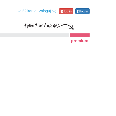
załóż konto
zaloguj się
log in
log in
premium