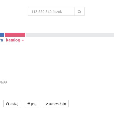
ła
katalog
wa99
drukuj
graj
sprawdź się