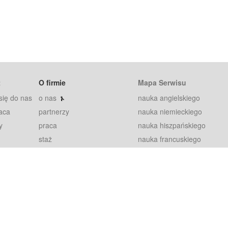
t
O firmie
Mapa Serwisu
się do nas
o nas
nauka angielskiego
aca
partnerzy
nauka niemieckiego
y
praca
nauka hiszpańskiego
staż
nauka francuskiego
blog
nauka rosyjskiego
in
2000+ opinii
nauka norweskiego
petytorów
nauka szwedzkiego
Warunki
fiszki
100% gwarancja
sze pytania
najnowsze lekcje
regulamin
Extra