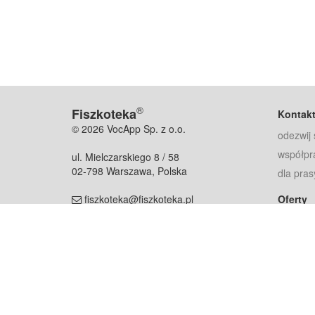
®
Fiszkoteka
Kontak
© 2026 VocApp Sp. z o.o.
odezwij 
współpr
ul. Mielczarskiego 8 / 58
02-798 Warszawa, Polska
dla pras
fiszkoteka@fiszkoteka.pl
Oferty
dla rodz
NIP: 951 245 79 19
dla kore
REGON: 369 727 696
Pomoc
Najczęst