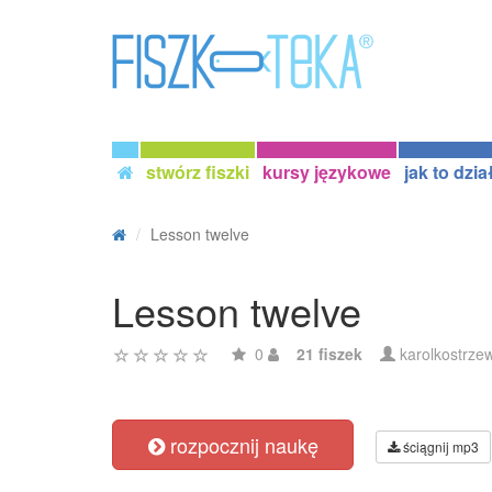
stwórz fiszki
kursy językowe
jak to dzia
Lesson twelve
Lesson twelve
0
21 fiszek
karolkostrze
rozpocznij naukę
ściągnij mp3