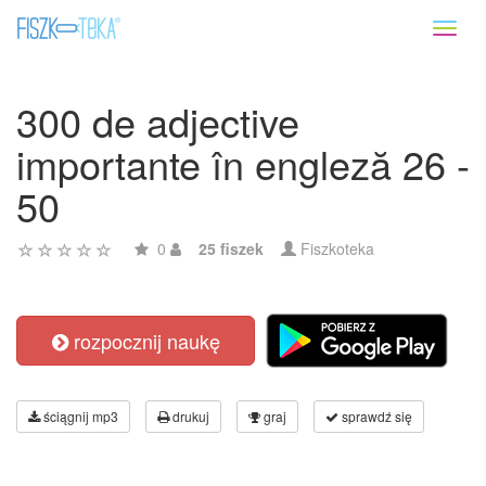
Toggl
naviga
300 de adjective
importante în engleză 26 -
50
0
25 fiszek
Fiszkoteka
rozpocznij naukę
ściągnij mp3
drukuj
graj
sprawdź się