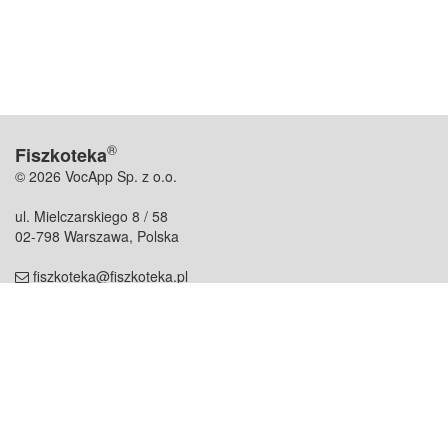
®
Fiszkoteka
© 2026 VocApp Sp. z o.o.
ul. Mielczarskiego 8 / 58
02-798 Warszawa, Polska
fiszkoteka@fiszkoteka.pl
NIP: 951 245 79 19
REGON: 369 727 696