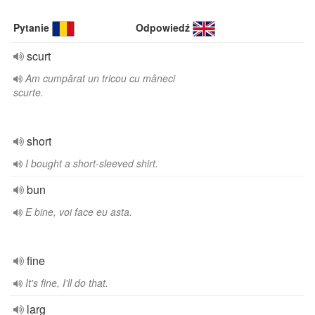
Pytanie
Odpowiedź
scurt
Am cumpărat un tricou cu mâneci
scurte.
short
I bought a short-sleeved shirt.
bun
E bine, voi face eu asta.
fine
It's fine, I'll do that.
larg