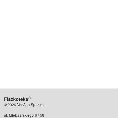
®
Fiszkoteka
© 2026 VocApp Sp. z o.o.
ul. Mielczarskiego 8 / 58