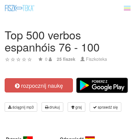
Toggl
naviga
Top 500 verbos
espanhóis 76 - 100
0
25 fiszek
Fiszkoteka
rozpocznij naukę
ściągnij mp3
drukuj
graj
sprawdź się