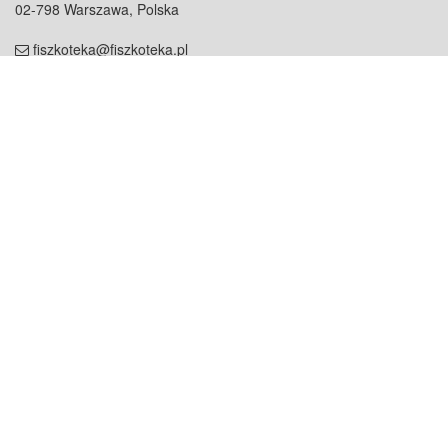
02-798 Warszawa, Polska
fiszkoteka@fiszkoteka.pl
NIP: 951 245 79 19
REGON: 369 727 696
Kontakt
O firmie
odezwij się do nas
o nas
współpraca
partnerzy
dla prasy
praca
staż
Oferty
blog
dla rodzin
2000+ opinii