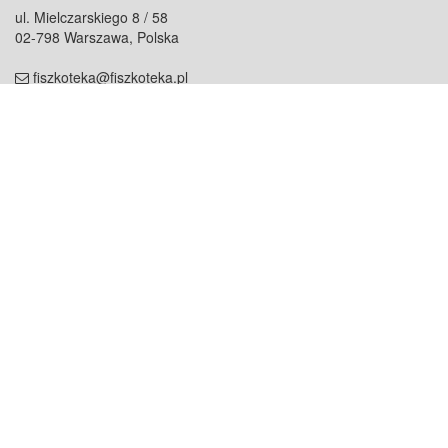
ul. Mielczarskiego 8 / 58
02-798 Warszawa, Polska
fiszkoteka@fiszkoteka.pl
NIP: 951 245 79 19
REGON: 369 727 696
Kontakt
O firmie
odezwij się do nas
o nas
współpraca
partnerzy
dla prasy
praca
staż
Oferty
blog