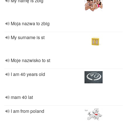
My namę is zbig
Moja nazwa to zbig
My surname is st
Moje nazwisko to st
I am 40 years old
mam 40 lat
I am from poland