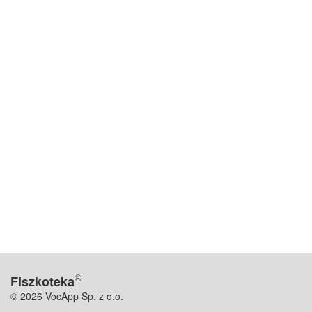
®
Fiszkoteka
© 2026 VocApp Sp. z o.o.