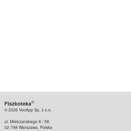
®
Fiszkoteka
© 2026 VocApp Sp. z o.o.
ul. Mielczarskiego 8 / 58
02-798 Warszawa, Polska