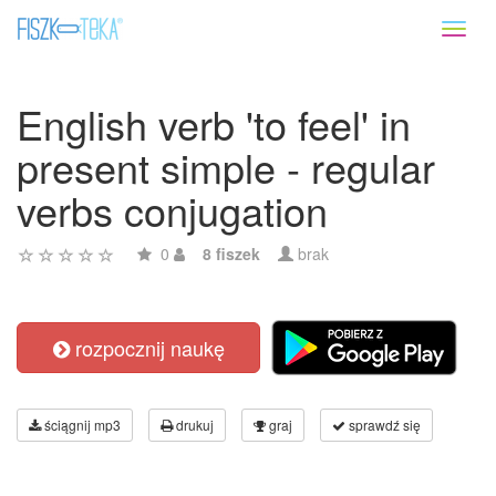
Toggl
naviga
English verb 'to feel' in
present simple - regular
verbs conjugation
0
8 fiszek
brak
rozpocznij naukę
ściągnij mp3
drukuj
graj
sprawdź się