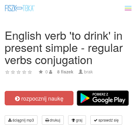
Toggl
naviga
English verb 'to drink' in
present simple - regular
verbs conjugation
0
8 fiszek
brak
rozpocznij naukę
ściągnij mp3
drukuj
graj
sprawdź się