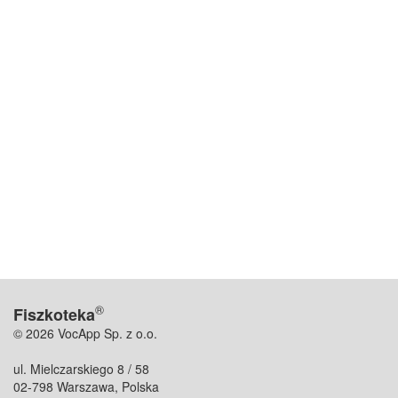
®
Fiszkoteka
© 2026 VocApp Sp. z o.o.
ul. Mielczarskiego 8 / 58
02-798 Warszawa, Polska