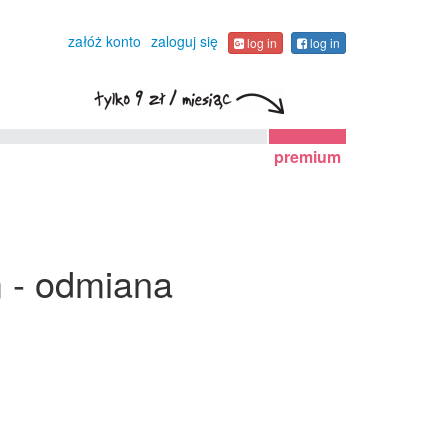
załóż konto
zaloguj się
log in
log in
premium
m - odmiana