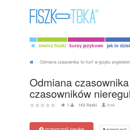
stwórz fiszki
kursy językowe
jak to dzia
Odmiana czasownika 'to hurt' w języku angielskim 
Odmiana czasownika '
czasowników nieregu
0
163 fiszki
brak
rozpocznij naukę
ściągnij mp3