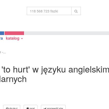
ła
katalog
-...
to hurt' w języku angielski
larnych
drukuj
graj
sprawdź się