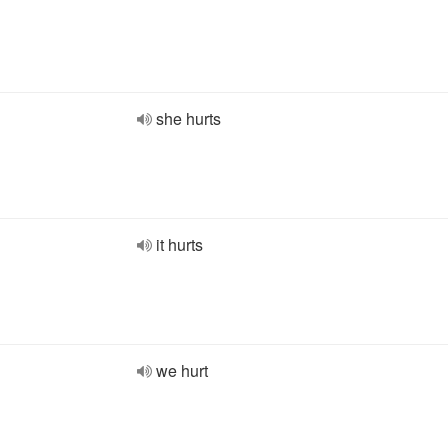
she hurts
it hurts
we hurt