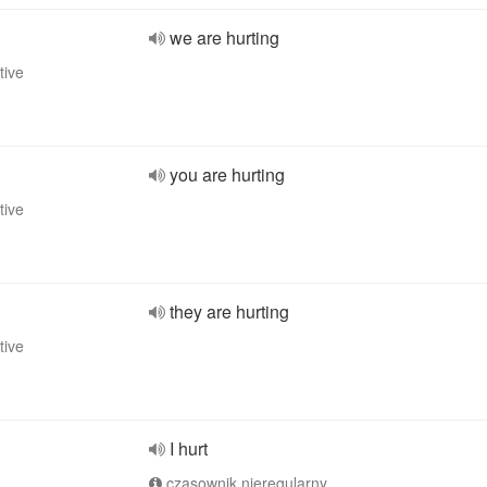
we are hurting
tive
you are hurting
tive
they are hurting
tive
I hurt
czasownik nieregularny