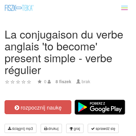
Toggl
naviga
La conjugaison du verbe
anglais 'to become'
present simple - verbe
régulier
0
8 fiszek
brak
rozpocznij naukę
ściągnij mp3
drukuj
graj
sprawdź się