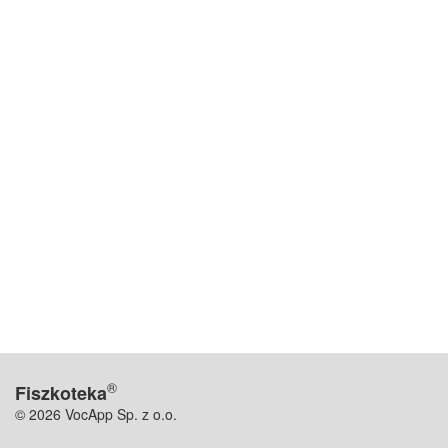
®
Fiszkoteka
© 2026 VocApp Sp. z o.o.