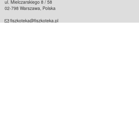
ul. Mielczarskiego 8 / 58
02-798 Warszawa, Polska
fiszkoteka@fiszkoteka.pl
NIP: 951 245 79 19
REGON: 369 727 696
Kontakt
O firmie
odezwij się do nas
o nas
współpraca
partnerzy
dla prasy
praca
staż
Oferty
blog
dla rodzin