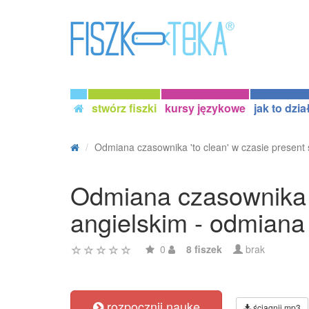
stwórz fiszki
kursy językowe
jak to dzia
Odmiana czasownika 'to clean' w czasie present s
Odmiana czasownika '
angielskim - odmiana
0
8 fiszek
brak
rozpocznij naukę
ściągnij mp3