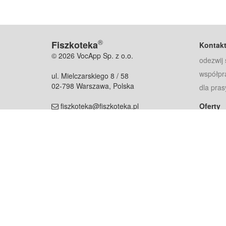
®
Fiszkoteka
Kontak
© 2026 VocApp Sp. z o.o.
odezwij 
współpr
ul. Mielczarskiego 8 / 58
02-798 Warszawa, Polska
dla pras
fiszkoteka@fiszkoteka.pl
Oferty
dla rodz
NIP: 951 245 79 19
dla kore
REGON: 369 727 696
Pomoc
Najczęst