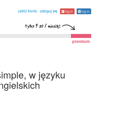
załóż konto
zaloguj się
log in
log in
premium
imple, w języku
gielskich