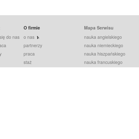
t
O firmie
Mapa Serwisu
się do nas
o nas
nauka angielskiego
aca
partnerzy
nauka niemieckiego
y
praca
nauka hiszpańskiego
staż
nauka francuskiego
blog
nauka rosyjskiego
in
2000+ opinii
nauka norweskiego
petytorów
nauka szwedzkiego
Warunki
fiszki
100% gwarancja
sze pytania
najnowsze lekcje
regulamin
Extra
prywatność i ciasteczka
RODO
plugin