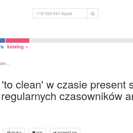
ła
katalog
im...
to clean' w czasie present s
 regularnych czasowników an
drukuj
graj
sprawdź się