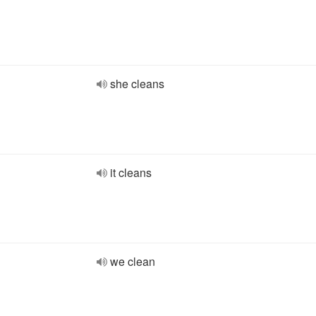
she cleans
it cleans
we clean