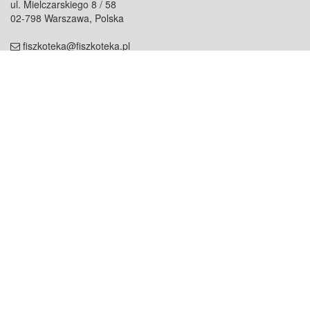
ul. Mielczarskiego 8 / 58
02-798 Warszawa, Polska
fiszkoteka@fiszkoteka.pl
NIP: 951 245 79 19
REGON: 369 727 696
Kontakt
O firmie
odezwij się do nas
o nas
współpraca
partnerzy
dla prasy
praca
staż
Oferty
blog
dla rodzin