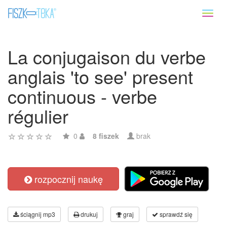
Toggl
naviga
La conjugaison du verbe
anglais 'to see' present
continuous - verbe
régulier
0
8 fiszek
brak
rozpocznij naukę
ściągnij mp3
drukuj
graj
sprawdź się