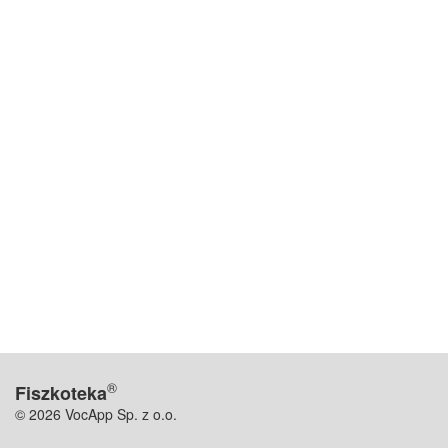
®
Fiszkoteka
© 2026 VocApp Sp. z o.o.