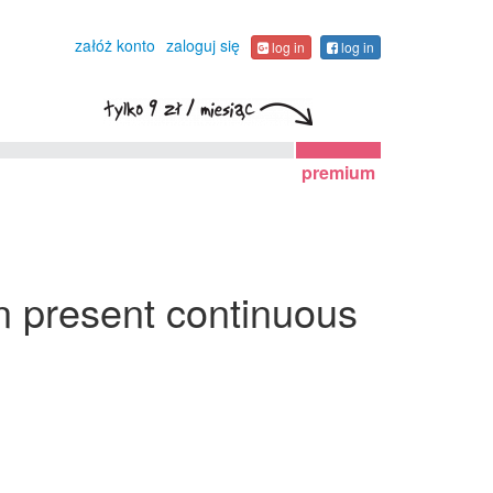
załóż konto
zaloguj się
log in
log in
premium
en present continuous