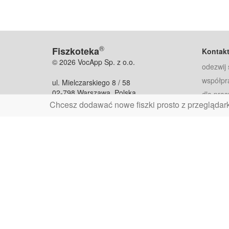
®
Fiszkoteka
Kontak
© 2026 VocApp Sp. z o.o.
odezwij 
współpr
ul. Mielczarskiego 8 / 58
02-798 Warszawa, Polska
dla pras
Chcesz dodawać nowe fiszki prosto z przeglądar
fiszkoteka@fiszkoteka.pl
Oferty
dla rodz
NIP: 951 245 79 19
dla kore
REGON: 369 727 696
Pomoc
Najczęst