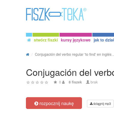
stwórz fiszki
kursy językowe
jak to dzia
Conjugación del verbo regular 'to find' en inglés .
Conjugación del verbo
0
8 fiszek
brak
rozpocznij naukę
ściągnij mp3