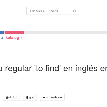
ła
katalog
..
 regular 'to find' en inglés 
drukuj
graj
sprawdź się