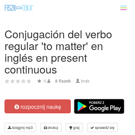
Toggl
naviga
Conjugación del verbo
regular 'to matter' en
inglés en present
continuous
0
8 fiszek
brak
rozpocznij naukę
ściągnij mp3
drukuj
graj
sprawdź się