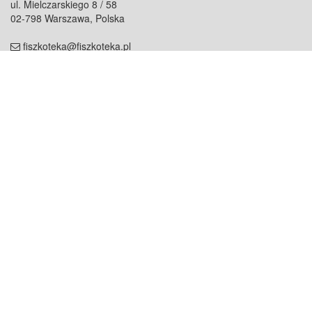
ul. Mielczarskiego 8 / 58
02-798 Warszawa, Polska
fiszkoteka@fiszkoteka.pl
NIP: 951 245 79 19
REGON: 369 727 696
Kontakt
O firmie
odezwij się do nas
o nas
współpraca
partnerzy
dla prasy
praca
staż
Oferty
blog
dla rodzin