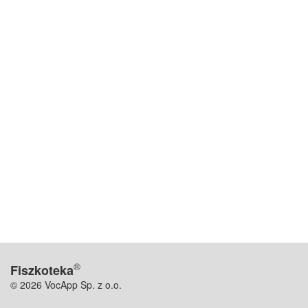
®
Fiszkoteka
© 2026 VocApp Sp. z o.o.