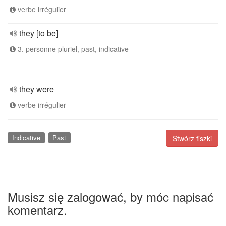
verbe irrégulier
they [to be]
3. personne pluriel, past, indicative
they were
verbe irrégulier
Indicative
Past
Stwórz fiszki
Musisz się zalogować, by móc napisać
komentarz.