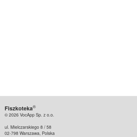
®
Fiszkoteka
© 2026 VocApp Sp. z o.o.
ul. Mielczarskiego 8 / 58
02-798 Warszawa, Polska