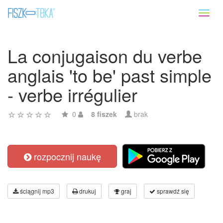
Toggl
naviga
La conjugaison du verbe
anglais 'to be' past simple
- verbe irrégulier
0
8 fiszek
brak
rozpocznij naukę
ściągnij mp3
drukuj
graj
sprawdź się