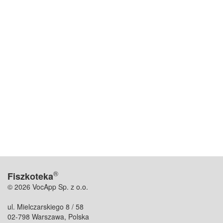
®
Fiszkoteka
© 2026 VocApp Sp. z o.o.
ul. Mielczarskiego 8 / 58
02-798 Warszawa, Polska