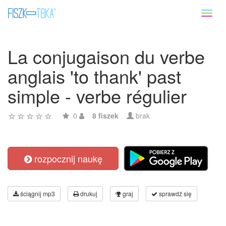
Toggl
naviga
La conjugaison du verbe
anglais 'to thank' past
simple - verbe régulier
0
8 fiszek
brak
rozpocznij naukę
ściągnij mp3
drukuj
graj
sprawdź się