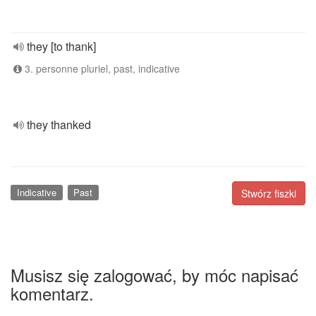
they [to thank]
3. personne pluriel, past, indicative
they thanked
Indicative
Past
Stwórz fiszki
Musisz się zalogować, by móc napisać
komentarz.