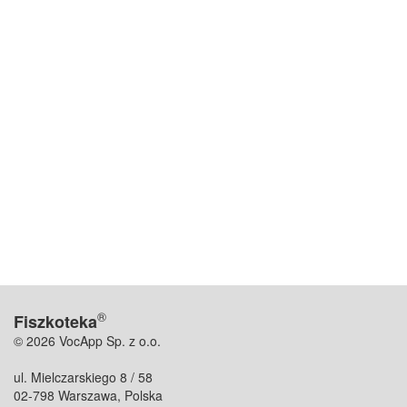
®
Fiszkoteka
© 2026 VocApp Sp. z o.o.
ul. Mielczarskiego 8 / 58
02-798 Warszawa, Polska