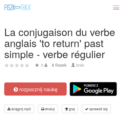
Toggl
naviga
La conjugaison du verbe
anglais 'to return' past
simple - verbe régulier
0
8 fiszek
brak
rozpocznij naukę
ściągnij mp3
drukuj
graj
sprawdź się