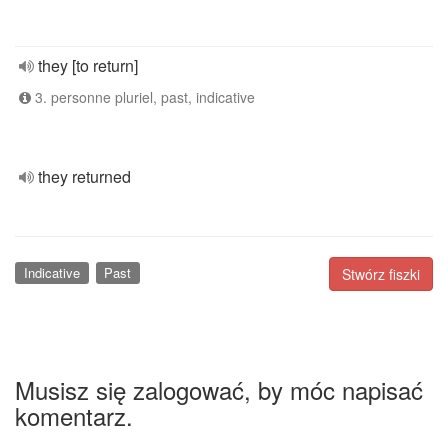
they [to return]
3. personne pluriel, past, indicative
they returned
Indicative
Past
Stwórz fiszki
Musisz się zalogować, by móc napisać
komentarz.