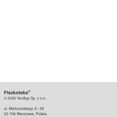
®
Fiszkoteka
© 2026 VocApp Sp. z o.o.
ul. Mielczarskiego 8 / 58
02-798 Warszawa, Polska