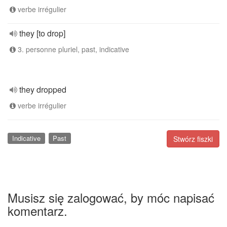
verbe irrégulier
they [to drop]
3. personne pluriel, past, indicative
they dropped
verbe irrégulier
Indicative
Past
Stwórz fiszki
Musisz się zalogować, by móc napisać
komentarz.