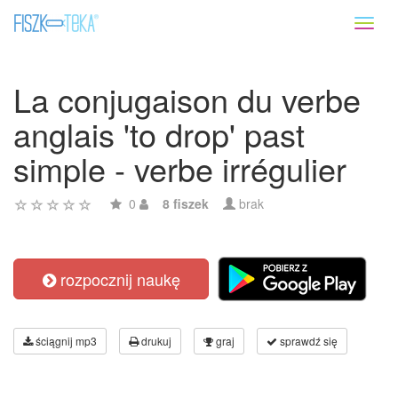
Toggl
naviga
La conjugaison du verbe
anglais 'to drop' past
simple - verbe irrégulier
0
8 fiszek
brak
rozpocznij naukę
ściągnij mp3
drukuj
graj
sprawdź się