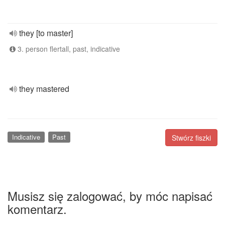
they [to master]
3. person flertall, past, indicative
they mastered
Indicative
Past
Stwórz fiszki
Musisz się zalogować, by móc napisać
komentarz.