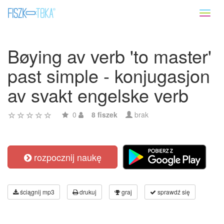
Toggl
naviga
Bøying av verb 'to master'
past simple - konjugasjon
av svakt engelske verb
0
8 fiszek
brak
rozpocznij naukę
ściągnij mp3
drukuj
graj
sprawdź się