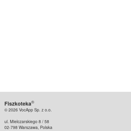
®
Fiszkoteka
© 2026 VocApp Sp. z o.o.
ul. Mielczarskiego 8 / 58
02-798 Warszawa, Polska