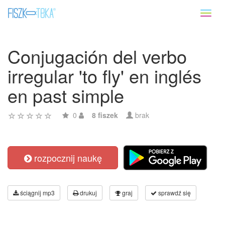
Toggl
naviga
Conjugación del verbo
irregular 'to fly' en inglés
en past simple
0
8 fiszek
brak
rozpocznij naukę
ściągnij mp3
drukuj
graj
sprawdź się