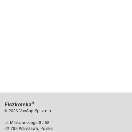
®
Fiszkoteka
© 2026 VocApp Sp. z o.o.
ul. Mielczarskiego 8 / 58
02-798 Warszawa, Polska