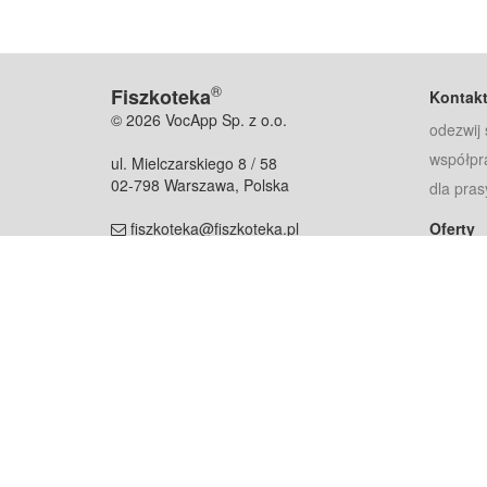
®
Fiszkoteka
Kontak
© 2026 VocApp Sp. z o.o.
odezwij 
współpr
ul. Mielczarskiego 8 / 58
02-798 Warszawa, Polska
dla pras
fiszkoteka@fiszkoteka.pl
Oferty
dla rodz
NIP: 951 245 79 19
dla kore
REGON: 369 727 696
Pomoc
Najczęst