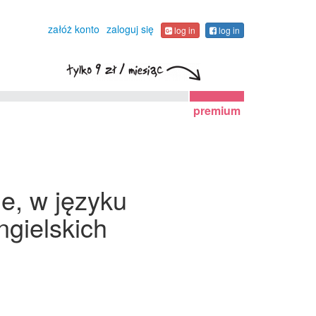
załóż konto
zaloguj się
log in
log in
premium
e, w języku
gielskich