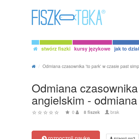
stwórz fiszki
kursy językowe
jak to dzia
Odmiana czasownika 'to park' w czasie past simpl
Odmiana czasownika '
angielskim - odmiana
0
8 fiszek
brak
rozpocznij naukę
ściągnij mp3