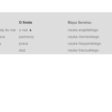
t
O firmie
Mapa Serwisu
się do nas
o nas
nauka angielskiego
aca
partnerzy
nauka niemieckiego
y
praca
nauka hiszpańskiego
staż
nauka francuskiego
blog
nauka rosyjskiego
in
2000+ opinii
nauka norweskiego
petytorów
nauka szwedzkiego
Warunki
fiszki
100% gwarancja
sze pytania
najnowsze lekcje
regulamin
Extra
prywatność i ciasteczka
RODO
plugin