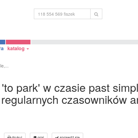
ła
katalog
e,...
to park' w czasie past simpl
 regularnych czasowników an
drukuj
graj
sprawdź się