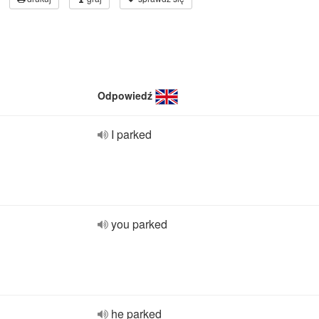
Odpowiedź
I parked
you parked
he parked