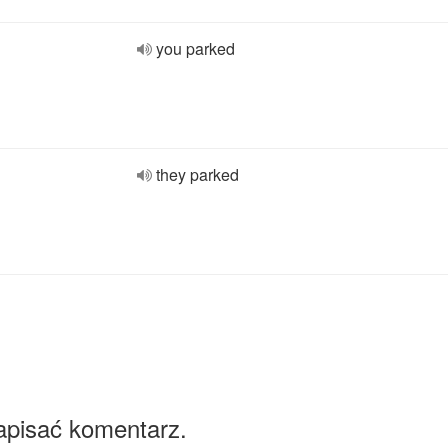
you parked
they parked
apisać komentarz.