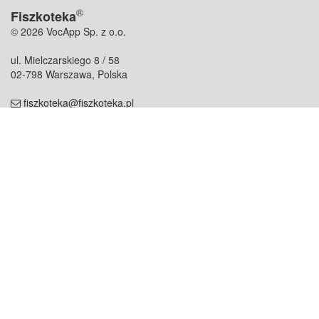
®
Fiszkoteka
© 2026 VocApp Sp. z o.o.
ul. Mielczarskiego 8 / 58
02-798 Warszawa, Polska
fiszkoteka@fiszkoteka.pl
NIP: 951 245 79 19
REGON: 369 727 696
Kontakt
O firmie
odezwij się do nas
o nas
współpraca
partnerzy