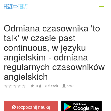
Toggl
naviga
Odmiana czasownika 'to
talk' w czasie past
continuous, w języku
angielskim - odmiana
regularnych czasowników
angielskich
0
8 fiszek
brak
rozpocznij naukę