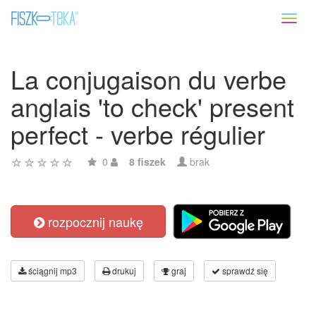
Toggl
naviga
La conjugaison du verbe
anglais 'to check' present
perfect - verbe régulier
0
8 fiszek
brak
rozpocznij naukę
ściągnij mp3
drukuj
graj
sprawdź się