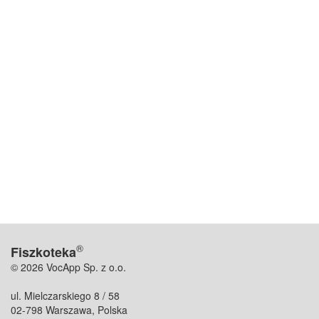
®
Fiszkoteka
© 2026 VocApp Sp. z o.o.
ul. Mielczarskiego 8 / 58
02-798 Warszawa, Polska