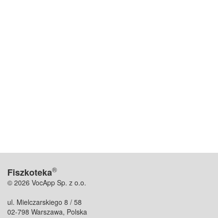
®
Fiszkoteka
© 2026 VocApp Sp. z o.o.
ul. Mielczarskiego 8 / 58
02-798 Warszawa, Polska