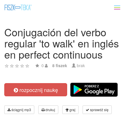
Toggl
naviga
Conjugación del verbo
regular 'to walk' en inglés
en perfect continuous
0
8 fiszek
brak
rozpocznij naukę
ściągnij mp3
drukuj
graj
sprawdź się