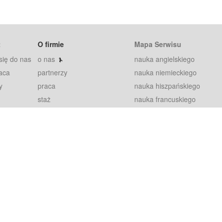
t
O firmie
Mapa Serwisu
się do nas
o nas
nauka angielskiego
aca
partnerzy
nauka niemieckiego
y
praca
nauka hiszpańskiego
staż
nauka francuskiego
blog
nauka rosyjskiego
in
2000+ opinii
nauka norweskiego
petytorów
nauka szwedzkiego
Warunki
fiszki
100% gwarancja
sze pytania
najnowsze lekcje
regulamin
Extra
prywatność i ciasteczka
RODO
plugin