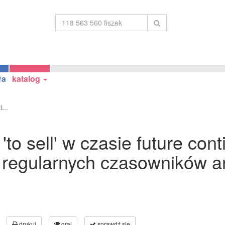
ła
katalog
...
o sell' w czasie future cont
 regularnych czasowników an
drukuj
graj
sprawdź się