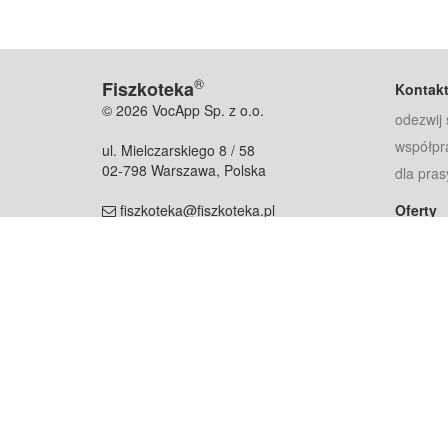
®
Fiszkoteka
Kontak
© 2026 VocApp Sp. z o.o.
odezwij 
współpr
ul. Mielczarskiego 8 / 58
02-798 Warszawa, Polska
dla pras
fiszkoteka@fiszkoteka.pl
Oferty
dla rodz
NIP: 951 245 79 19
dla kore
REGON: 369 727 696
Pomoc
Najczęst