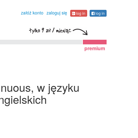
załóż konto
zaloguj się
log in
log in
premium
inuous, w języku
gielskich