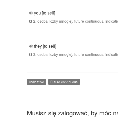
you [to sell]
2. osoba liczby mnogiej, future continuous, indicati
they [to sell]
3. osoba liczby mnogiej, future continuous, indicati
Indicative
Future continuous
Musisz się zalogować, by móc n