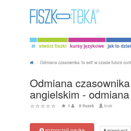
stwórz fiszki
kursy językowe
jak to dzia
Odmiana czasownika 'to sell' w czasie future conti
Odmiana czasownika 't
angielskim - odmiana
0
8 fiszek
brak
rozpocznij naukę
ściągnij mp3