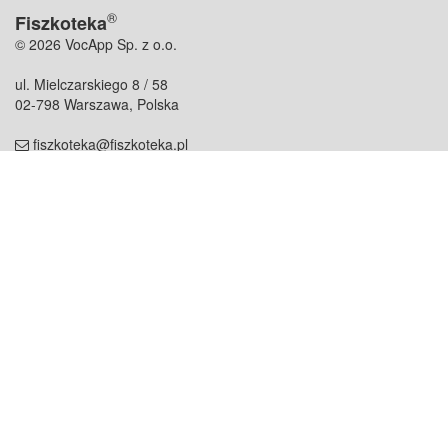
®
Fiszkoteka
© 2026 VocApp Sp. z o.o.
ul. Mielczarskiego 8 / 58
02-798 Warszawa, Polska
fiszkoteka@fiszkoteka.pl
NIP: 951 245 79 19
REGON: 369 727 696
Kontakt
O firmie
odezwij się do nas
o nas
współpraca
partnerzy