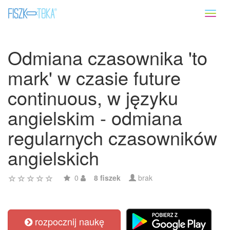
Toggl
naviga
Odmiana czasownika 'to
mark' w czasie future
continuous, w języku
angielskim - odmiana
regularnych czasowników
angielskich
0
8 fiszek
brak
rozpocznij naukę