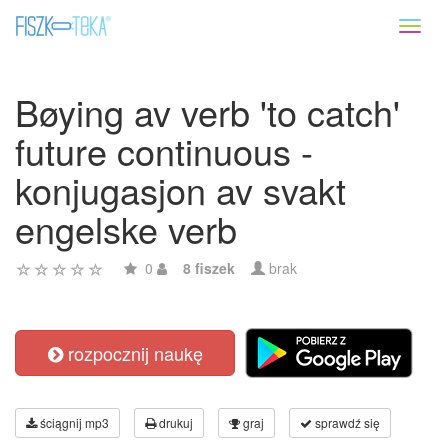
Toggl
naviga
Bøying av verb 'to catch'
future continuous -
konjugasjon av svakt
engelske verb
0
8 fiszek
brak
rozpocznij naukę
ściągnij mp3
drukuj
graj
sprawdź się