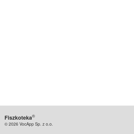
®
Fiszkoteka
© 2026 VocApp Sp. z o.o.