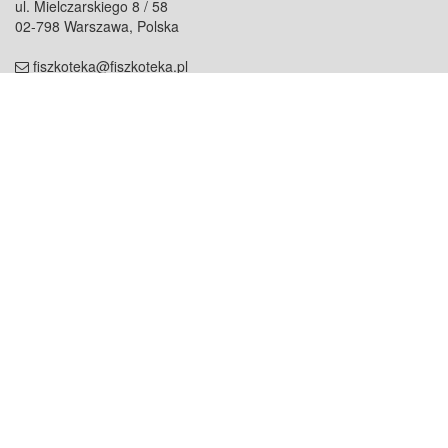
ul. Mielczarskiego 8 / 58
02-798 Warszawa, Polska
fiszkoteka@fiszkoteka.pl
NIP: 951 245 79 19
REGON: 369 727 696
Kontakt
O firmie
odezwij się do nas
o nas
współpraca
partnerzy
dla prasy
praca
staż
Oferty
blog
dla rodzin