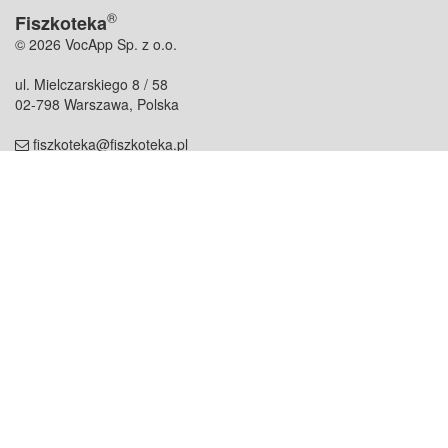
®
Fiszkoteka
© 2026 VocApp Sp. z o.o.
ul. Mielczarskiego 8 / 58
02-798 Warszawa, Polska
fiszkoteka@fiszkoteka.pl
NIP: 951 245 79 19
REGON: 369 727 696
Kontakt
O firmie
odezwij się do nas
o nas
współpraca
partnerzy