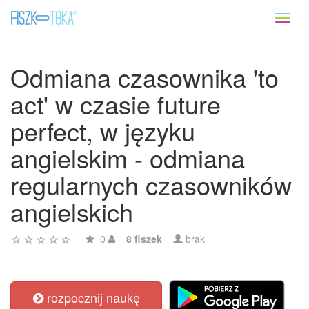
Toggl
naviga
Odmiana czasownika 'to
act' w czasie future
perfect, w języku
angielskim - odmiana
regularnych czasowników
angielskich
0
8 fiszek
brak
rozpocznij naukę