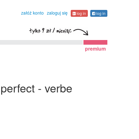
załóż konto
zaloguj się
log in
log in
premium
perfect - verbe