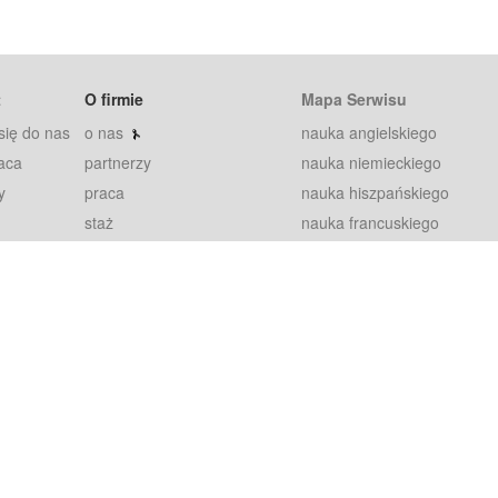
t
O firmie
Mapa Serwisu
się do nas
o nas
nauka angielskiego
aca
partnerzy
nauka niemieckiego
y
praca
nauka hiszpańskiego
staż
nauka francuskiego
blog
nauka rosyjskiego
in
2000+ opinii
nauka norweskiego
petytorów
nauka szwedzkiego
Warunki
fiszki
100% gwarancja
sze pytania
najnowsze lekcje
regulamin
Extra
prywatność i ciasteczka
RODO
plugin