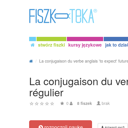
stwórz fiszki
kursy językowe
jak to dzia
La conjugaison du verbe anglais 'to expect' future
La conjugaison du verb
régulier
0
8 fiszek
brak
rozpocznij naukę
ściągnij mp3