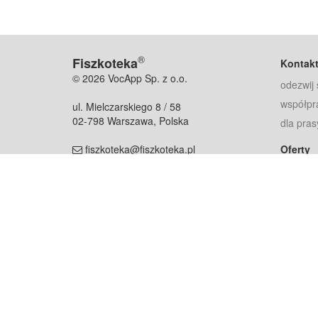
®
Fiszkoteka
Kontak
© 2026 VocApp Sp. z o.o.
odezwij 
współpr
ul. Mielczarskiego 8 / 58
02-798 Warszawa, Polska
dla pras
fiszkoteka@fiszkoteka.pl
Oferty
dla rodz
NIP: 951 245 79 19
dla kore
REGON: 369 727 696
Pomoc
Najczęst