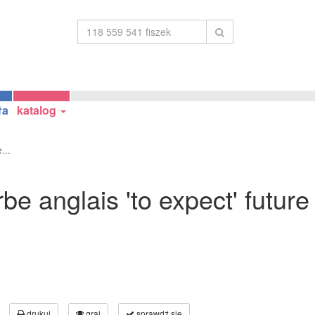
ła
katalog
...
e anglais 'to expect' future 
drukuj
graj
sprawdź się