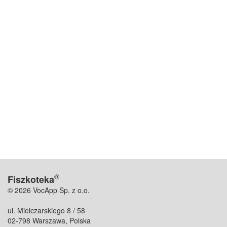
®
Fiszkoteka
© 2026 VocApp Sp. z o.o.
ul. Mielczarskiego 8 / 58
02-798 Warszawa, Polska