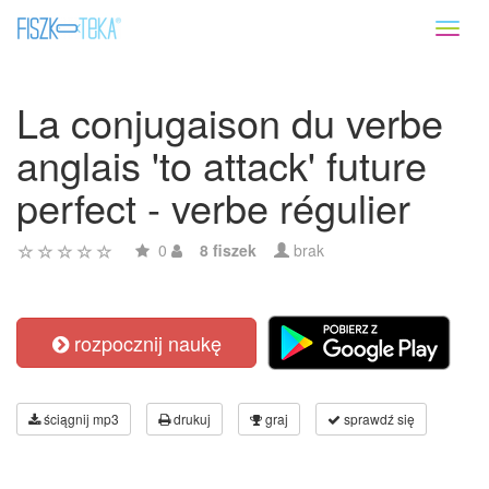
Toggl
naviga
La conjugaison du verbe
anglais 'to attack' future
perfect - verbe régulier
0
8 fiszek
brak
rozpocznij naukę
ściągnij mp3
drukuj
graj
sprawdź się