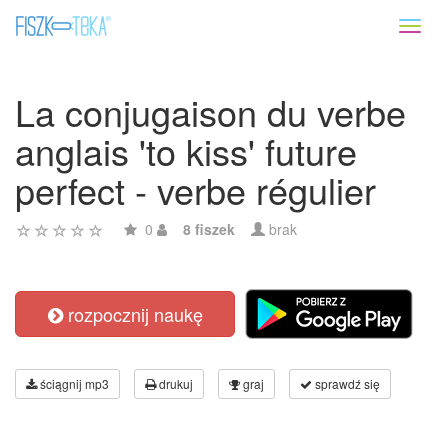
Toggl
naviga
La conjugaison du verbe
anglais 'to kiss' future
perfect - verbe régulier
0
8 fiszek
brak
rozpocznij naukę
ściągnij mp3
drukuj
graj
sprawdź się