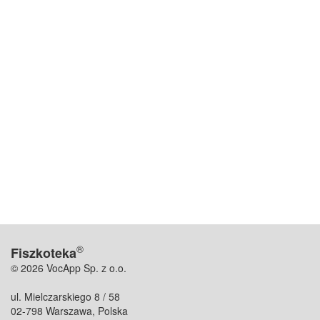
®
Fiszkoteka
© 2026 VocApp Sp. z o.o.
ul. Mielczarskiego 8 / 58
02-798 Warszawa, Polska