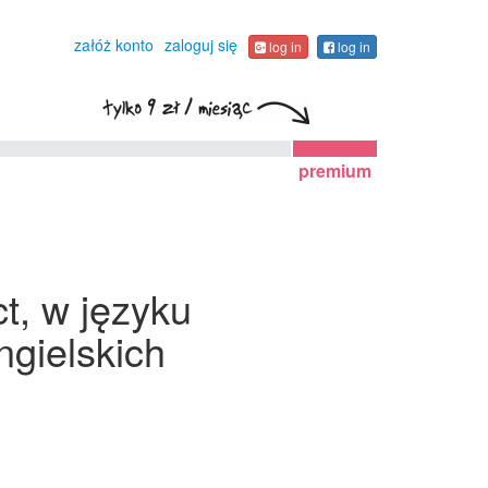
załóż konto
zaloguj się
log in
log in
premium
ct, w języku
gielskich