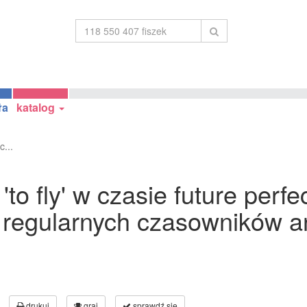
ła
katalog
c...
o fly' w czasie future perfe
 regularnych czasowników an
drukuj
graj
sprawdź się