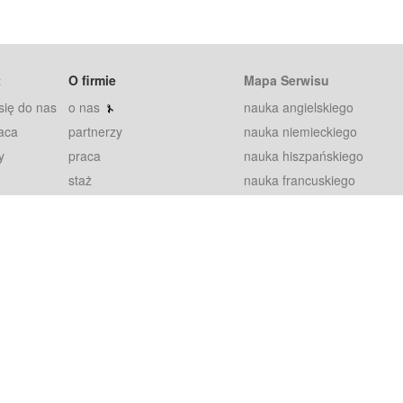
t
O firmie
Mapa Serwisu
się do nas
o nas
nauka angielskiego
aca
partnerzy
nauka niemieckiego
y
praca
nauka hiszpańskiego
staż
nauka francuskiego
blog
nauka rosyjskiego
in
2000+ opinii
nauka norweskiego
petytorów
nauka szwedzkiego
Warunki
fiszki
100% gwarancja
sze pytania
najnowsze lekcje
regulamin
Extra
prywatność i ciasteczka
RODO
plugin