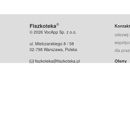
®
Fiszkoteka
Kontak
© 2026 VocApp Sp. z o.o.
odezwij 
współpr
ul. Mielczarskiego 8 / 58
02-798 Warszawa, Polska
dla pras
fiszkoteka@fiszkoteka.pl
Oferty
dla rodz
NIP: 951 245 79 19
dla kore
REGON: 369 727 696
Pomoc
Najczęst