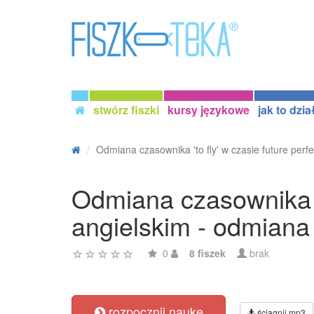
stwórz fiszki
kursy językowe
jak to dzia
Odmiana czasownika 'to fly' w czasie future perfe
Odmiana czasownika 't
angielskim - odmiana
0
8 fiszek
brak
rozpocznij naukę
ściągnij mp3