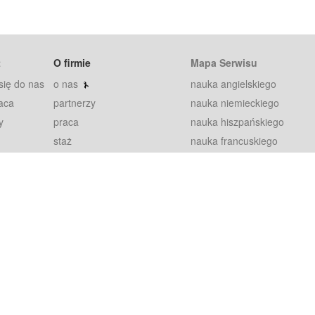
t
O firmie
Mapa Serwisu
się do nas
o nas
nauka angielskiego
aca
partnerzy
nauka niemieckiego
y
praca
nauka hiszpańskiego
staż
nauka francuskiego
blog
nauka rosyjskiego
in
2000+ opinii
nauka norweskiego
petytorów
nauka szwedzkiego
Warunki
fiszki
100% gwarancja
sze pytania
najnowsze lekcje
regulamin
Extra
prywatność i ciasteczka
RODO
plugin