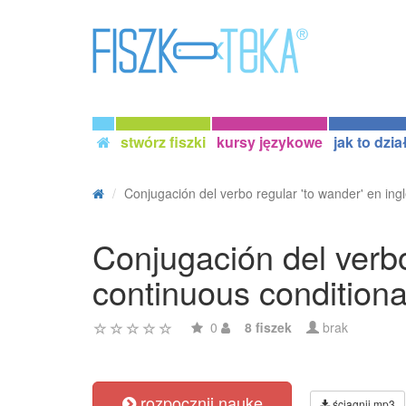
stwórz fiszki
kursy językowe
jak to dzia
Conjugación del verbo regular 'to wander' en ingl
Conjugación del verbo
continuous conditional
0
8 fiszek
brak
rozpocznij naukę
ściągnij mp3