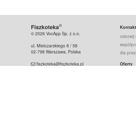
®
Fiszkoteka
Kontak
© 2026 VocApp Sp. z o.o.
odezwij 
współpr
ul. Mielczarskiego 8 / 58
02-798 Warszawa, Polska
dla pras
fiszkoteka@fiszkoteka.pl
Oferty
dla rodz
NIP: 951 245 79 19
dla kore
REGON: 369 727 696
Pomoc
Najczęst