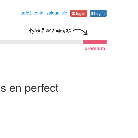
załóż konto
zaloguj się
log in
log in
premium
s en perfect