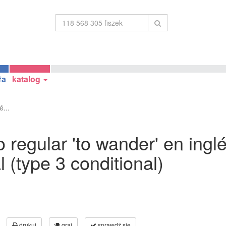
ła
katalog
é...
 regular 'to wander' en inglé
 (type 3 conditional)
drukuj
graj
sprawdź się