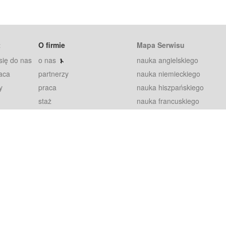
t
O firmie
Mapa Serwisu
się do nas
o nas
nauka angielskiego
aca
partnerzy
nauka niemieckiego
y
praca
nauka hiszpańskiego
staż
nauka francuskiego
blog
nauka rosyjskiego
in
2000+ opinii
nauka norweskiego
petytorów
nauka szwedzkiego
Warunki
fiszki
100% gwarancja
sze pytania
najnowsze lekcje
regulamin
Extra
prywatność i ciasteczka
RODO
plugin