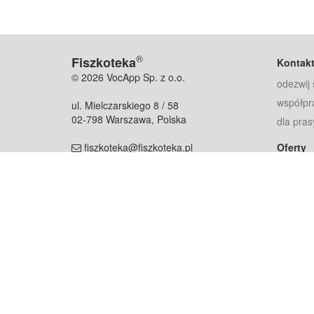
®
Fiszkoteka
Kontak
© 2026 VocApp Sp. z o.o.
odezwij 
współpr
ul. Mielczarskiego 8 / 58
02-798 Warszawa, Polska
dla pras
fiszkoteka@fiszkoteka.pl
Oferty
dla rodz
NIP: 951 245 79 19
dla kore
REGON: 369 727 696
Pomoc
Najczęst