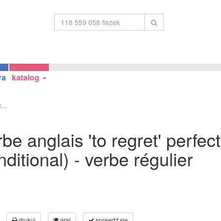
ła
katalog
...
be anglais 'to regret' perfec
ditional) - verbe régulier
drukuj
graj
sprawdź się