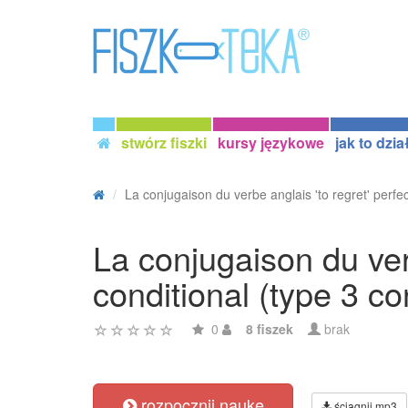
stwórz fiszki
kursy językowe
jak to dzia
La conjugaison du verbe anglais 'to regret' perfec
La conjugaison du ver
conditional (type 3 con
0
8 fiszek
brak
rozpocznij naukę
ściągnij mp3