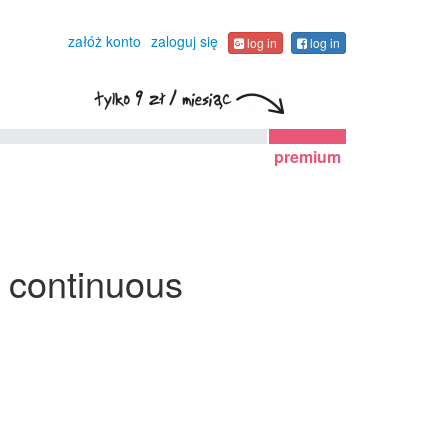
załóż konto
zaloguj się
log in
log in
premium
t continuous