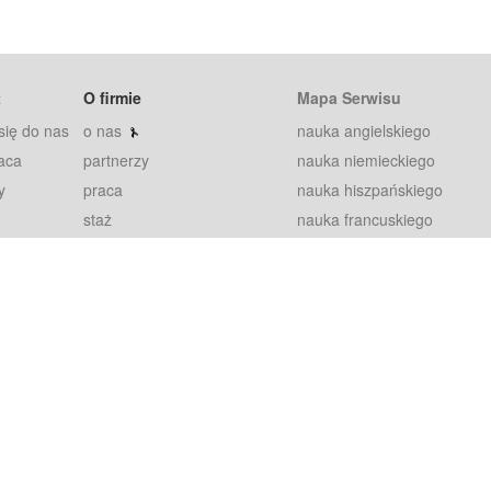
t
O firmie
Mapa Serwisu
się do nas
o nas
nauka angielskiego
aca
partnerzy
nauka niemieckiego
y
praca
nauka hiszpańskiego
staż
nauka francuskiego
blog
nauka rosyjskiego
in
2000+ opinii
nauka norweskiego
petytorów
nauka szwedzkiego
Warunki
fiszki
100% gwarancja
sze pytania
najnowsze lekcje
regulamin
Extra
prywatność i ciasteczka
RODO
plugin