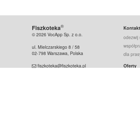
®
Fiszkoteka
Kontak
© 2026 VocApp Sp. z o.o.
odezwij 
współpr
ul. Mielczarskiego 8 / 58
02-798 Warszawa, Polska
dla pras
fiszkoteka@fiszkoteka.pl
Oferty
dla rodz
NIP: 951 245 79 19
dla kore
REGON: 369 727 696
Pomoc
Najczęst