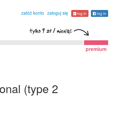
załóż konto
zaloguj się
log in
log in
premium
ional (type 2