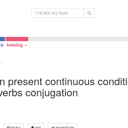
ła
katalog
..
 in present continuous condit
 verbs conjugation
drukuj
graj
sprawdź się