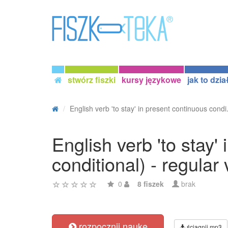
stwórz fiszki
kursy językowe
jak to dzia
English verb 'to stay' in present continuous condi.
English verb 'to stay'
conditional) - regular
0
8 fiszek
brak
rozpocznij naukę
ściągnij mp3