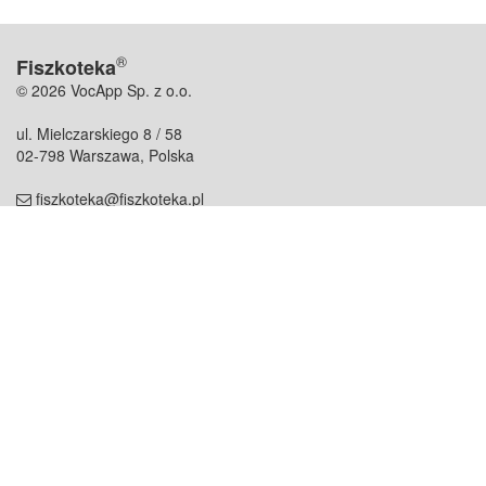
®
Fiszkoteka
© 2026 VocApp Sp. z o.o.
ul. Mielczarskiego 8 / 58
02-798 Warszawa, Polska
fiszkoteka@fiszkoteka.pl
NIP: 951 245 79 19
REGON: 369 727 696
Kontakt
O firmie
odezwij się do nas
o nas