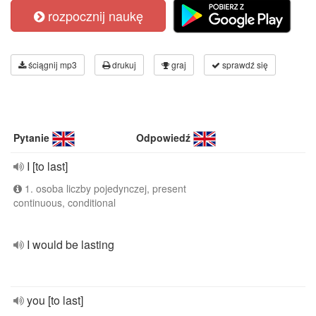
rozpocznij naukę
ściągnij mp3
drukuj
graj
sprawdź się
Pytanie
Odpowiedź
I [to last]
1. osoba liczby pojedynczej, present
continuous, conditional
I would be lasting
you [to last]