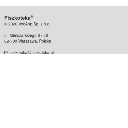
®
Fiszkoteka
© 2026 VocApp Sp. z o.o.
ul. Mielczarskiego 8 / 58
02-798 Warszawa, Polska
fiszkoteka@fiszkoteka.pl
NIP: 951 245 79 19
REGON: 369 727 696
Kontakt
O firmie
odezwij się do nas
o nas