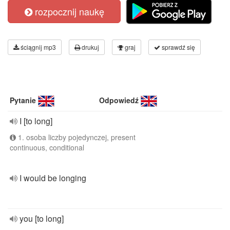
rozpocznij naukę
ściągnij mp3
drukuj
graj
sprawdź się
Pytanie
Odpowiedź
I [to long]
1. osoba liczby pojedynczej, present
continuous, conditional
I would be longing
you [to long]