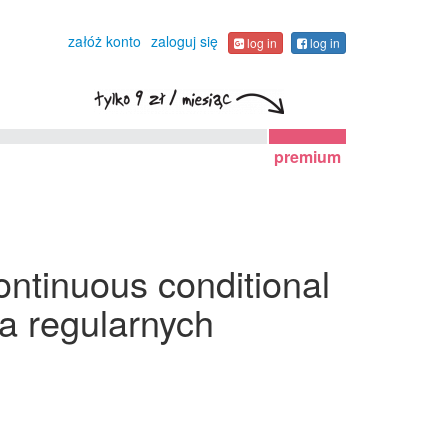
załóż konto
zaloguj się
log in
log in
premium
ntinuous conditional
na regularnych