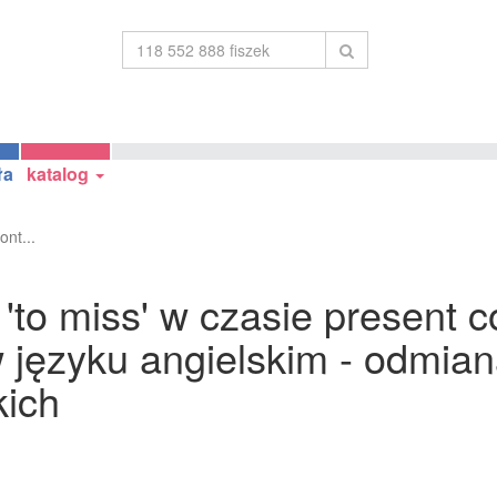
ła
katalog
nt...
to miss' w czasie present co
 w języku angielskim - odmia
kich