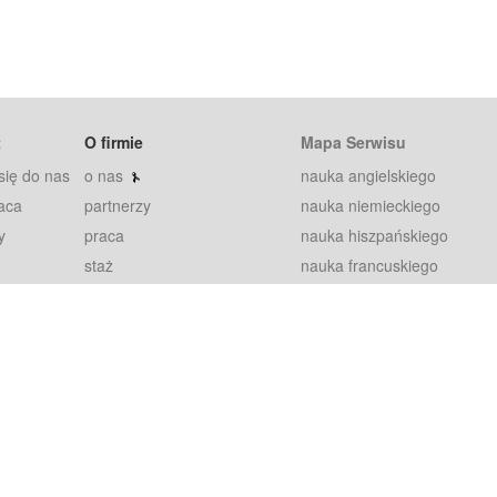
t
O firmie
Mapa Serwisu
się do nas
o nas
nauka angielskiego
aca
partnerzy
nauka niemieckiego
y
praca
nauka hiszpańskiego
staż
nauka francuskiego
blog
nauka rosyjskiego
in
2000+ opinii
nauka norweskiego
petytorów
nauka szwedzkiego
Warunki
fiszki
100% gwarancja
sze pytania
najnowsze lekcje
regulamin
Extra
prywatność i ciasteczka
RODO
plugin