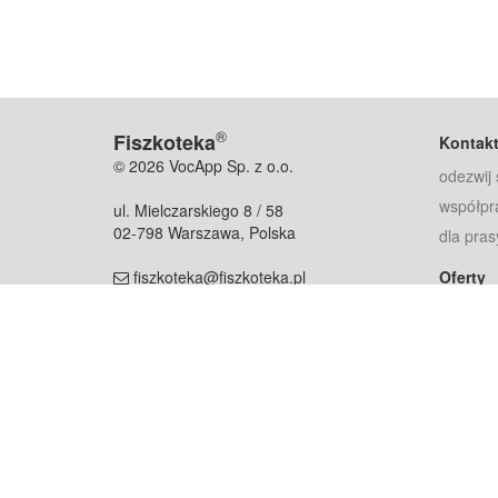
®
Fiszkoteka
Kontak
© 2026 VocApp Sp. z o.o.
odezwij 
współpr
ul. Mielczarskiego 8 / 58
02-798 Warszawa, Polska
dla pras
fiszkoteka@fiszkoteka.pl
Oferty
dla rodz
NIP: 951 245 79 19
dla kore
REGON: 369 727 696
Pomoc
Najczęst