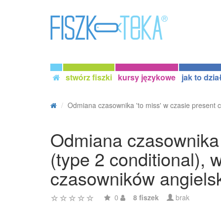
stwórz fiszki
kursy językowe
jak to dzia
Odmiana czasownika 'to miss' w czasie present co
Odmiana czasownika '
(type 2 conditional),
czasowników angiels
0
8 fiszek
brak