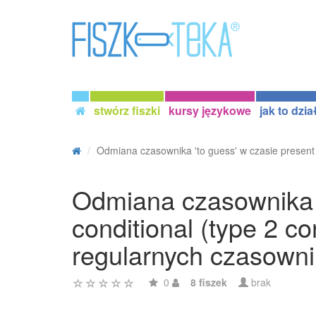
stwórz fiszki
kursy językowe
jak to dzia
Odmiana czasownika 'to guess' w czasie present 
Odmiana czasownika '
conditional (type 2 c
regularnych czasowni
0
8 fiszek
brak