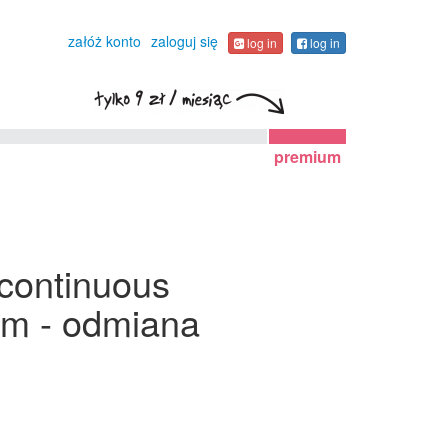
załóż konto
zaloguj się
log in
log in
premium
 continuous
kim - odmiana