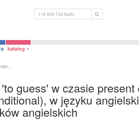
ła
katalog
con...
to guess' w czasie present
onditional), w języku angiels
ków angielskich