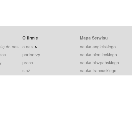
t
O firmie
Mapa Serwisu
się do nas
o nas
nauka angielskiego
aca
partnerzy
nauka niemieckiego
y
praca
nauka hiszpańskiego
staż
nauka francuskiego
blog
nauka rosyjskiego
in
2000+ opinii
nauka norweskiego
petytorów
nauka szwedzkiego
Warunki
fiszki
100% gwarancja
sze pytania
najnowsze lekcje
regulamin
Extra
prywatność i ciasteczka
RODO
plugin