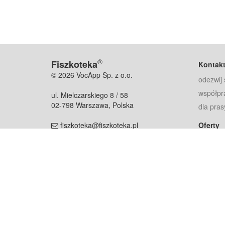
®
Fiszkoteka
Kontak
© 2026 VocApp Sp. z o.o.
odezwij 
współpr
ul. Mielczarskiego 8 / 58
02-798 Warszawa, Polska
dla pras
fiszkoteka@fiszkoteka.pl
Oferty
dla rodz
NIP: 951 245 79 19
dla kore
REGON: 369 727 696
Pomoc
Najczęst