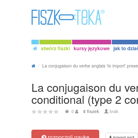
stwórz fiszki
kursy językowe
jak to dzia
La conjugaison du verbe anglais 'to import' prese
La conjugaison du ver
conditional (type 2 con
0
8 fiszek
brak
rozpocznij naukę
ściągnij mp3