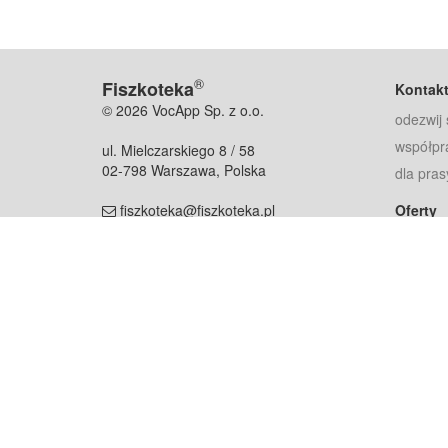
®
Fiszkoteka
Kontak
© 2026 VocApp Sp. z o.o.
odezwij 
współpr
ul. Mielczarskiego 8 / 58
02-798 Warszawa, Polska
dla pras
fiszkoteka@fiszkoteka.pl
Oferty
dla rodz
NIP: 951 245 79 19
dla kore
REGON: 369 727 696
Pomoc
Najczęst