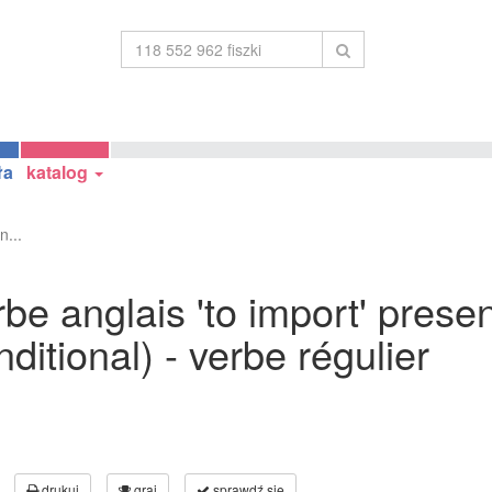
ła
katalog
n...
be anglais 'to import' prese
ditional) - verbe régulier
drukuj
graj
sprawdź się