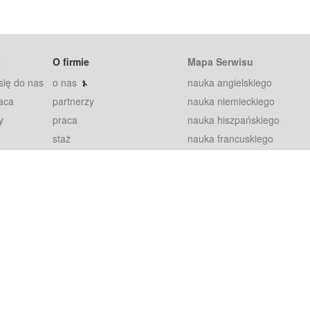
t
O firmie
Mapa Serwisu
się do nas
o nas
nauka angielskiego
aca
partnerzy
nauka niemieckiego
y
praca
nauka hiszpańskiego
staż
nauka francuskiego
blog
nauka rosyjskiego
in
2000+ opinii
nauka norweskiego
petytorów
nauka szwedzkiego
Warunki
fiszki
100% gwarancja
sze pytania
najnowsze lekcje
regulamin
Extra
prywatność i ciasteczka
RODO
plugin