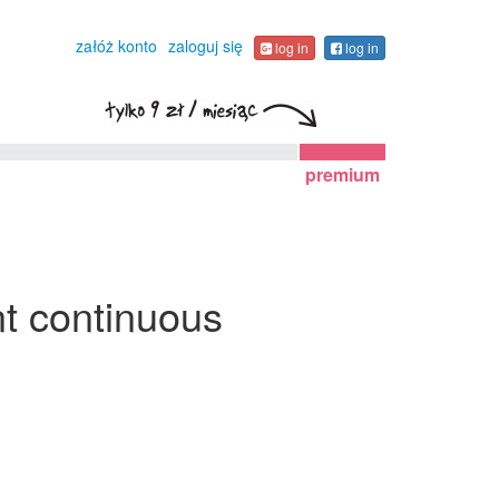
załóż konto
zaloguj się
log in
log in
premium
nt continuous