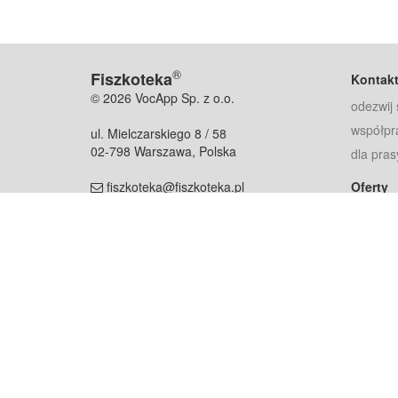
®
Fiszkoteka
Kontak
© 2026 VocApp Sp. z o.o.
odezwij 
współpr
ul. Mielczarskiego 8 / 58
02-798 Warszawa, Polska
dla pras
fiszkoteka@fiszkoteka.pl
Oferty
dla rodz
NIP: 951 245 79 19
dla kore
REGON: 369 727 696
Pomoc
Najczęst