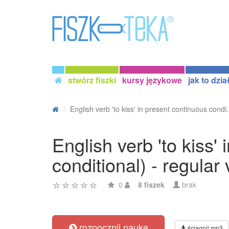
stwórz fiszki
kursy językowe
jak to dzia
English verb 'to kiss' in present continuous condi.
English verb 'to kiss'
conditional) - regular
0
8 fiszek
brak
rozpocznij naukę
ściągnij mp3