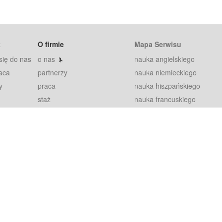
t
O firmie
Mapa Serwisu
się do nas
o nas
nauka angielskiego
aca
partnerzy
nauka niemieckiego
y
praca
nauka hiszpańskiego
staż
nauka francuskiego
blog
nauka rosyjskiego
in
2000+ opinii
nauka norweskiego
petytorów
nauka szwedzkiego
Warunki
fiszki
100% gwarancja
sze pytania
najnowsze lekcje
regulamin
Extra
prywatność i ciasteczka
RODO
plugin