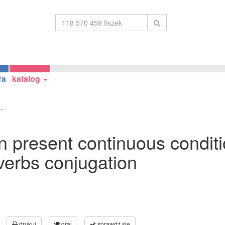
ła
katalog
..
 in present continuous conditi
 verbs conjugation
drukuj
graj
sprawdź się