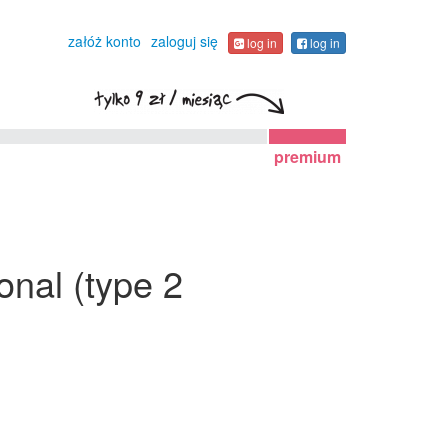
załóż konto
zaloguj się
log in
log in
premium
onal (type 2