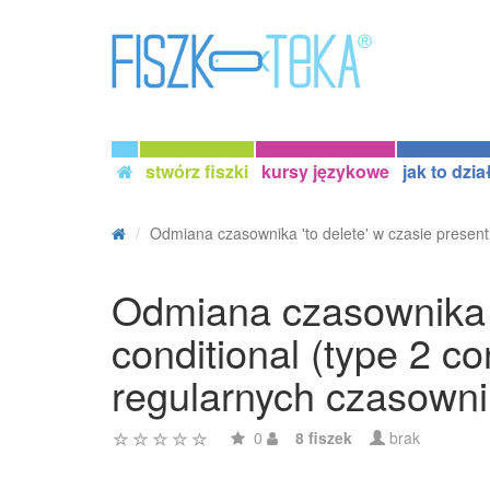
stwórz fiszki
kursy językowe
jak to dzia
Odmiana czasownika 'to delete' w czasie present 
Odmiana czasownika '
conditional (type 2 c
regularnych czasowni
0
8 fiszek
brak