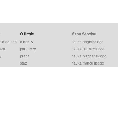
t
O firmie
Mapa Serwisu
się do nas
o nas
nauka angielskiego
aca
partnerzy
nauka niemieckiego
y
praca
nauka hiszpańskiego
staż
nauka francuskiego
blog
nauka rosyjskiego
in
2000+ opinii
nauka norweskiego
petytorów
nauka szwedzkiego
Warunki
fiszki
100% gwarancja
sze pytania
najnowsze lekcje
regulamin
Extra
prywatność i ciasteczka
RODO
plugin