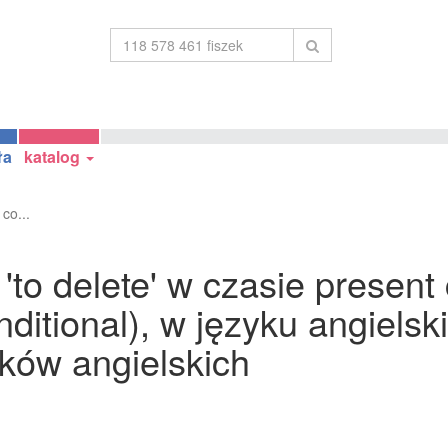
ła
katalog
co...
to delete' w czasie present
onditional), w języku angiels
ków angielskich