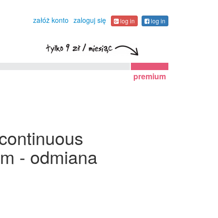
załóż konto
zaloguj się
log in
log in
premium
 continuous
kim - odmiana