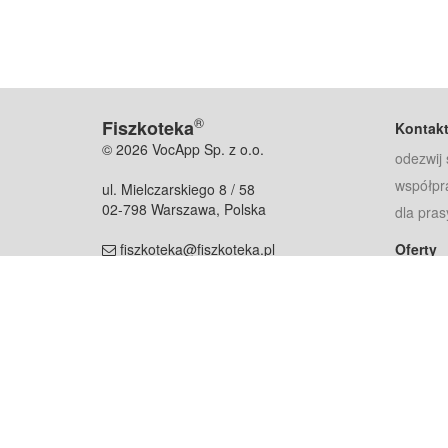
®
Fiszkoteka
Kontak
© 2026 VocApp Sp. z o.o.
odezwij 
współpr
ul. Mielczarskiego 8 / 58
02-798 Warszawa, Polska
dla pras
fiszkoteka@fiszkoteka.pl
Oferty
dla rodz
NIP: 951 245 79 19
dla kore
REGON: 369 727 696
Pomoc
Najczęst