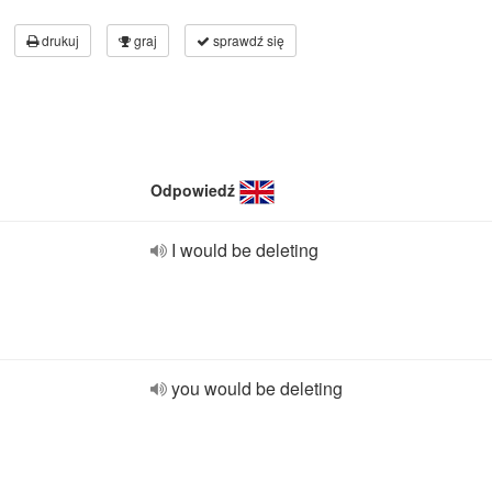
drukuj
graj
sprawdź się
Odpowiedź
I would be deleting
you would be deleting