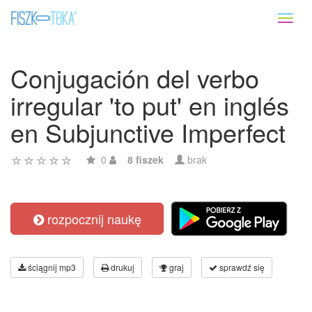
Toggl
naviga
Conjugación del verbo
irregular 'to put' en inglés
en Subjunctive Imperfect
0
8 fiszek
brak
rozpocznij naukę
ściągnij mp3
drukuj
graj
sprawdź się