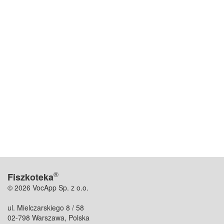
®
Fiszkoteka
© 2026 VocApp Sp. z o.o.
ul. Mielczarskiego 8 / 58
02-798 Warszawa, Polska