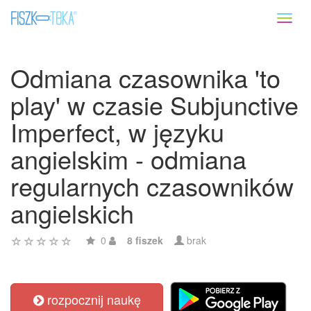
Toggl
naviga
Odmiana czasownika 'to
play' w czasie Subjunctive
Imperfect, w języku
angielskim - odmiana
regularnych czasowników
angielskich
0
8 fiszek
brak
rozpocznij naukę