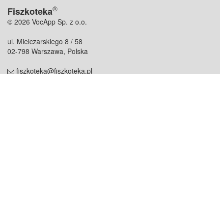
®
Fiszkoteka
© 2026 VocApp Sp. z o.o.
ul. Mielczarskiego 8 / 58
02-798 Warszawa, Polska
fiszkoteka@fiszkoteka.pl
NIP: 951 245 79 19
REGON: 369 727 696
Kontakt
O firmie
odezwij się do nas
o nas
współpraca
partnerzy