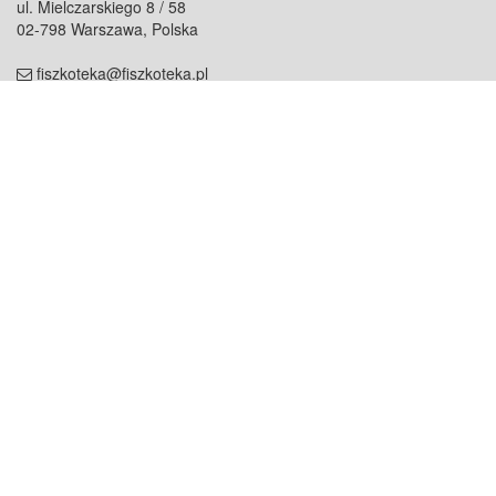
ul. Mielczarskiego 8 / 58
02-798 Warszawa, Polska
fiszkoteka@fiszkoteka.pl
NIP: 951 245 79 19
REGON: 369 727 696
Kontakt
O firmie
odezwij się do nas
o nas
współpraca
partnerzy
dla prasy
praca
staż
Oferty
blog
dla rodzin