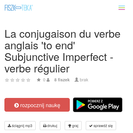
Toggl
naviga
La conjugaison du verbe
anglais 'to end'
Subjunctive Imperfect -
verbe régulier
0
8 fiszek
brak
rozpocznij naukę
ściągnij mp3
drukuj
graj
sprawdź się