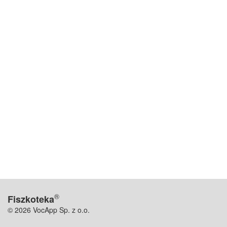
®
Fiszkoteka
© 2026 VocApp Sp. z o.o.