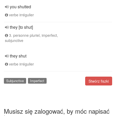
you shutted
verbe irrégulier
they [to shut]
3. personne pluriel, imperfect,
subjunctive
they shut
verbe irrégulier
Subjunctive
Imperfect
Stwórz fiszki
Musisz się zalogować, by móc napisać