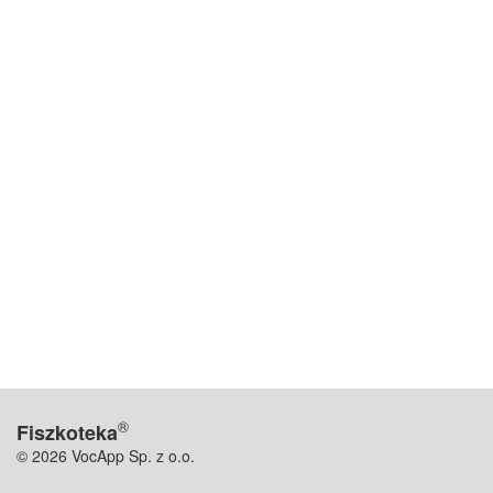
®
Fiszkoteka
© 2026 VocApp Sp. z o.o.