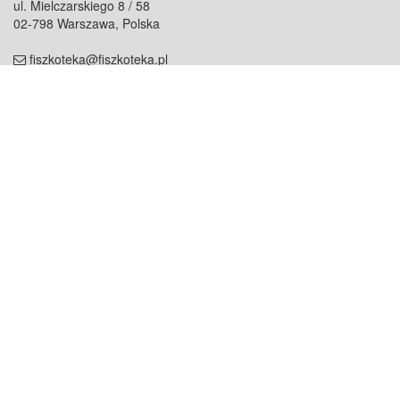
ul. Mielczarskiego 8 / 58
02-798 Warszawa, Polska
fiszkoteka@fiszkoteka.pl
NIP: 951 245 79 19
REGON: 369 727 696
Kontakt
O firmie
odezwij się do nas
o nas
współpraca
partnerzy
dla prasy
praca
staż
Oferty
blog
dla rodzin