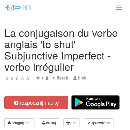
Toggl
naviga
La conjugaison du verbe
anglais 'to shut'
Subjunctive Imperfect -
verbe irrégulier
0
8 fiszek
brak
rozpocznij naukę
ściągnij mp3
drukuj
graj
sprawdź się