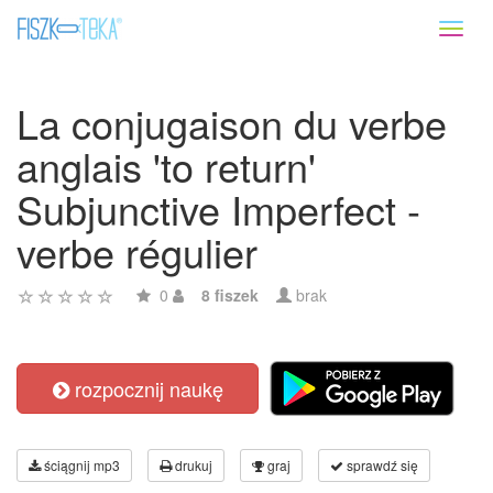
Toggl
naviga
La conjugaison du verbe
anglais 'to return'
Subjunctive Imperfect -
verbe régulier
0
8 fiszek
brak
rozpocznij naukę
ściągnij mp3
drukuj
graj
sprawdź się