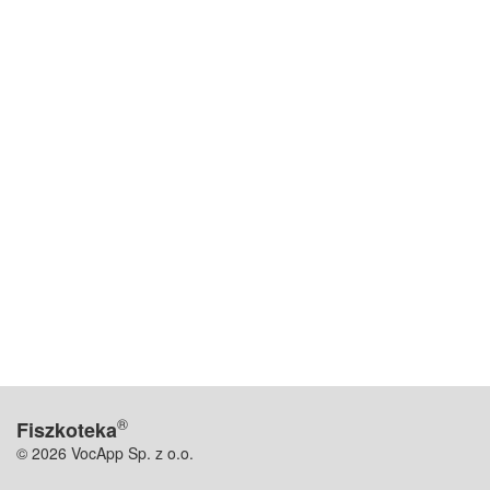
®
Fiszkoteka
© 2026 VocApp Sp. z o.o.