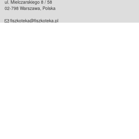
ul. Mielczarskiego 8 / 58
02-798 Warszawa, Polska
fiszkoteka@fiszkoteka.pl
NIP: 951 245 79 19
REGON: 369 727 696
Kontakt
O firmie
odezwij się do nas
o nas
współpraca
partnerzy
dla prasy
praca
staż
Oferty
blog
dla rodzin