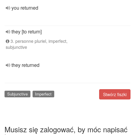
you returned
they [to return]
3. personne pluriel, imperfect,
subjunctive
they returned
Subjunctive
Imperfect
Stwórz fiszki
Musisz się zalogować, by móc napisać