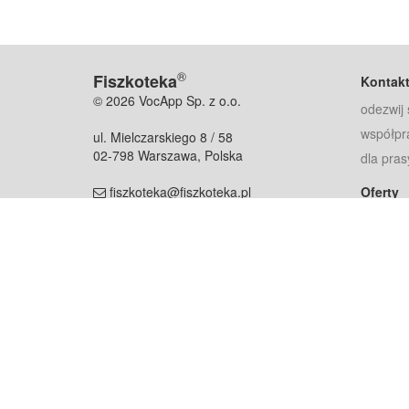
®
Fiszkoteka
Kontak
© 2026 VocApp Sp. z o.o.
odezwij 
współpr
ul. Mielczarskiego 8 / 58
02-798 Warszawa, Polska
dla pras
fiszkoteka@fiszkoteka.pl
Oferty
dla rodz
NIP: 951 245 79 19
dla kore
REGON: 369 727 696
Pomoc
Najczęst