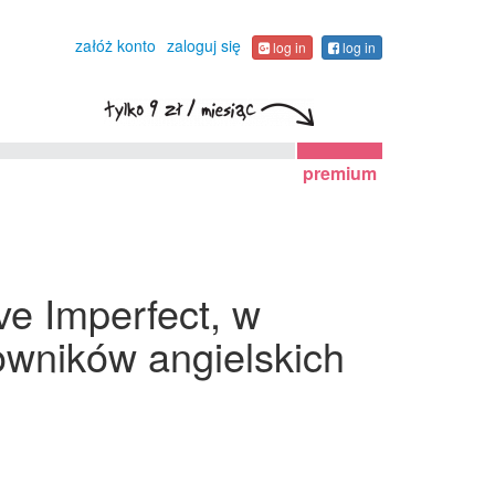
załóż konto
zaloguj się
log in
log in
premium
ve Imperfect, w
owników angielskich