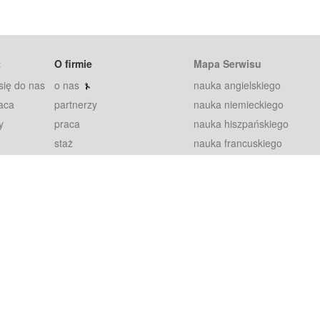
t
O firmie
Mapa Serwisu
się do nas
o nas
nauka angielskiego
aca
partnerzy
nauka niemieckiego
y
praca
nauka hiszpańskiego
staż
nauka francuskiego
blog
nauka rosyjskiego
in
2000+ opinii
nauka norweskiego
petytorów
nauka szwedzkiego
Warunki
fiszki
100% gwarancja
sze pytania
najnowsze lekcje
regulamin
Extra
prywatność i ciasteczka
RODO
plugin