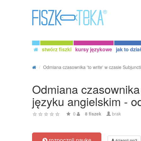
stwórz fiszki
kursy językowe
jak to dzia
Odmiana czasownika 'to write' w czasie Subjuncti
Odmiana czasownika 't
języku angielskim - 
0
8 fiszek
brak
rozpocznij naukę
ściągnij mp3