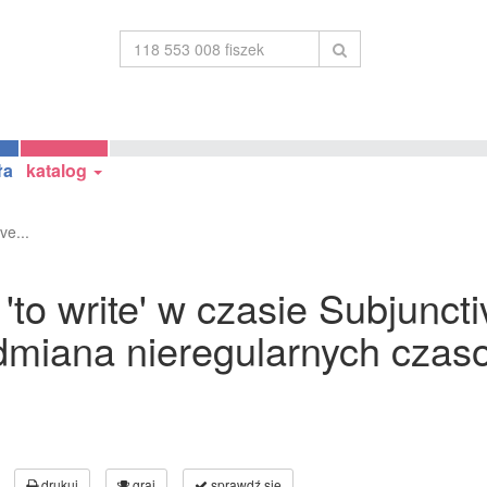
ła
katalog
ve...
o write' w czasie Subjuncti
odmiana nieregularnych czas
drukuj
graj
sprawdź się