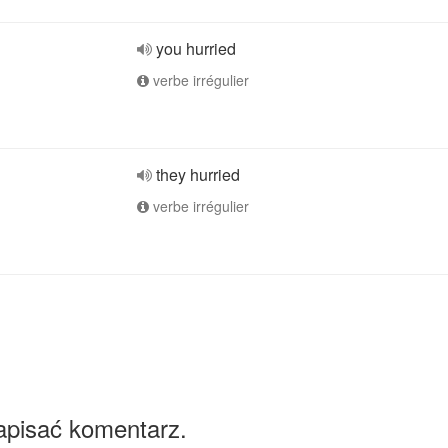
you hurried
verbe irrégulier
they hurried
verbe irrégulier
apisać komentarz.