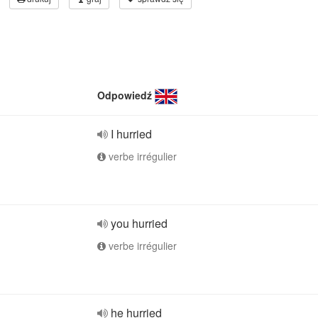
Odpowiedź
I hurried
verbe irrégulier
you hurried
verbe irrégulier
he hurried