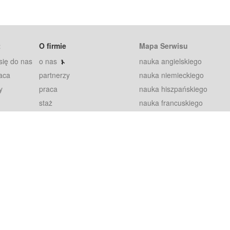
t
O firmie
Mapa Serwisu
się do nas
o nas
nauka angielskiego
aca
partnerzy
nauka niemieckiego
y
praca
nauka hiszpańskiego
staż
nauka francuskiego
blog
nauka rosyjskiego
in
2000+ opinii
nauka norweskiego
petytorów
nauka szwedzkiego
Warunki
fiszki
100% gwarancja
sze pytania
najnowsze lekcje
regulamin
Extra
prywatność i ciasteczka
RODO
plugin