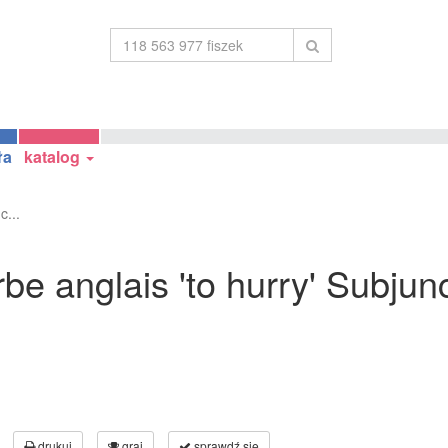
ła
katalog
c...
be anglais 'to hurry' Subjunc
drukuj
graj
sprawdź się