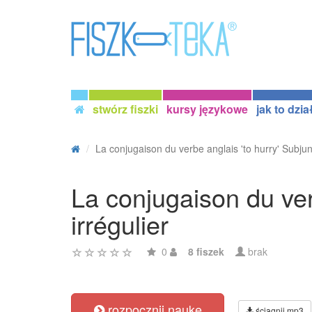
stwórz fiszki
kursy językowe
jak to dzia
La conjugaison du verbe anglais 'to hurry' Subjun
La conjugaison du ver
irrégulier
0
8 fiszek
brak
rozpocznij naukę
ściągnij mp3