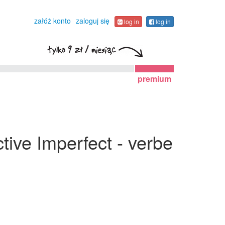
załóż konto
zaloguj się
log in
log in
premium
tive Imperfect - verbe