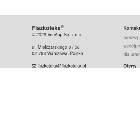
®
Fiszkoteka
Kontak
© 2026 VocApp Sp. z o.o.
odezwij 
współpr
ul. Mielczarskiego 8 / 58
02-798 Warszawa, Polska
dla pras
fiszkoteka@fiszkoteka.pl
Oferty
dla rodz
NIP: 951 245 79 19
dla kore
REGON: 369 727 696
Pomoc
Najczęst