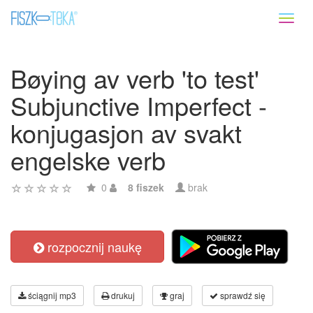
Toggl
naviga
Bøying av verb 'to test'
Subjunctive Imperfect -
konjugasjon av svakt
engelske verb
0
8 fiszek
brak
rozpocznij naukę
ściągnij mp3
drukuj
graj
sprawdź się