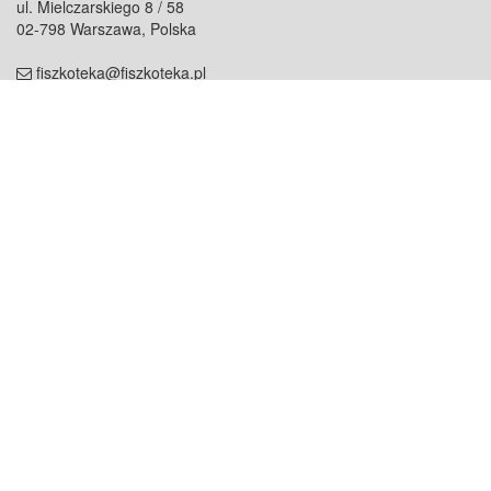
ul. Mielczarskiego 8 / 58
02-798 Warszawa, Polska
fiszkoteka@fiszkoteka.pl
NIP: 951 245 79 19
REGON: 369 727 696
Kontakt
O firmie
odezwij się do nas
o nas
współpraca
partnerzy
dla prasy
praca
staż
Oferty
blog
dla rodzin