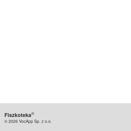
®
Fiszkoteka
© 2026 VocApp Sp. z o.o.