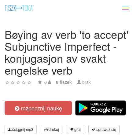
Toggl
naviga
Bøying av verb 'to accept'
Subjunctive Imperfect -
konjugasjon av svakt
engelske verb
0
8 fiszek
brak
rozpocznij naukę
ściągnij mp3
drukuj
graj
sprawdź się