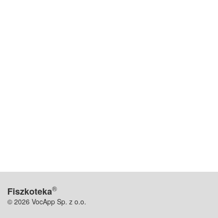
®
Fiszkoteka
© 2026 VocApp Sp. z o.o.