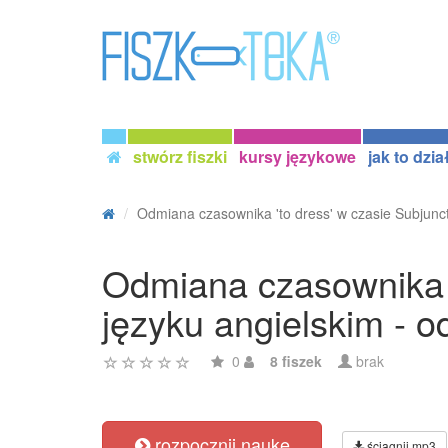
stwórz fiszki
kursy językowe
jak to dzia
Odmiana czasownika 'to dress' w czasie Subjuncti
Odmiana czasownika '
języku angielskim - 
0
8 fiszek
brak
rozpocznij naukę
ściągnij mp3