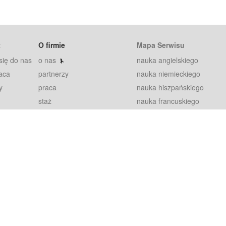
t
O firmie
Mapa Serwisu
się do nas
o nas
nauka angielskiego
aca
partnerzy
nauka niemieckiego
y
praca
nauka hiszpańskiego
staż
nauka francuskiego
blog
nauka rosyjskiego
in
2000+ opinii
nauka norweskiego
petytorów
nauka szwedzkiego
Warunki
fiszki
100% gwarancja
sze pytania
najnowsze lekcje
regulamin
Extra
prywatność i ciasteczka
RODO
plugin