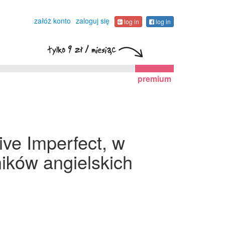
załóż konto
zaloguj się
log in
log in
premium
ive Imperfect, w
ików angielskich