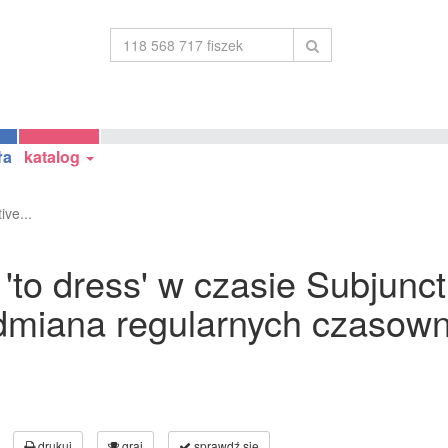
ła
katalog
ve...
to dress' w czasie Subjunct
odmiana regularnych czasown
drukuj
graj
sprawdź się