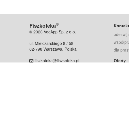
®
Fiszkoteka
Kontak
© 2026 VocApp Sp. z o.o.
odezwij 
współpr
ul. Mielczarskiego 8 / 58
02-798 Warszawa, Polska
dla pras
fiszkoteka@fiszkoteka.pl
Oferty
dla rodz
NIP: 951 245 79 19
dla kore
REGON: 369 727 696
Pomoc
Najczęst